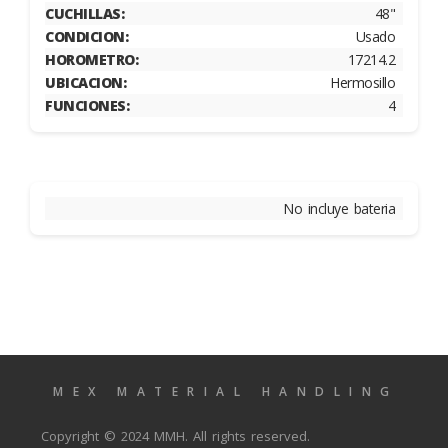
CUCHILLAS:
48"
CONDICION:
Usado
HOROMETRO:
17214.2
UBICACION:
Hermosillo
FUNCIONES:
4
No incluye bateria
MEX MATERIAL HANDLING
Copyright © 2024 MMH. All rights reserved.