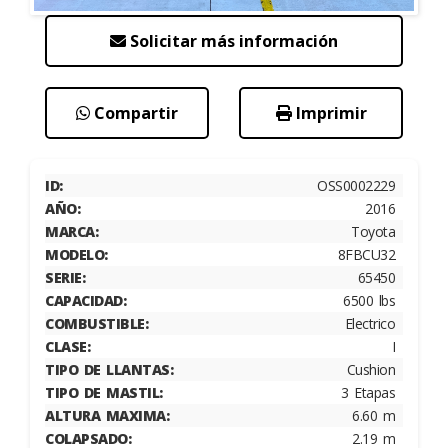
Solicitar más información
Compartir
Imprimir
ID:
OSS0002229
AÑO:
2016
MARCA:
Toyota
MODELO:
8FBCU32
SERIE:
65450
CAPACIDAD:
6500 lbs
COMBUSTIBLE:
Electrico
CLASE:
I
TIPO DE LLANTAS:
Cushion
TIPO DE MASTIL:
3 Etapas
ALTURA MAXIMA:
6.60 m
COLAPSADO:
2.19 m